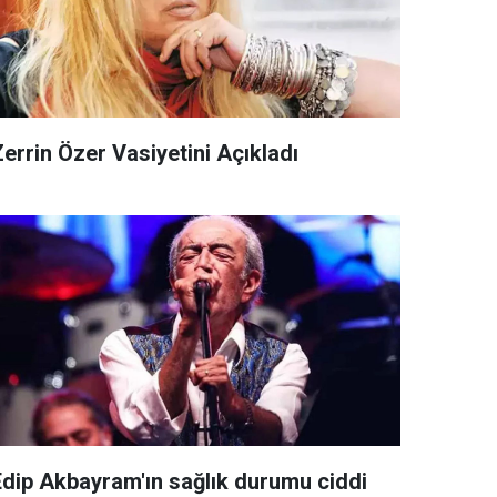
errin Özer Vasiyetini Açıkladı
Edip Akbayram'ın sağlık durumu ciddi