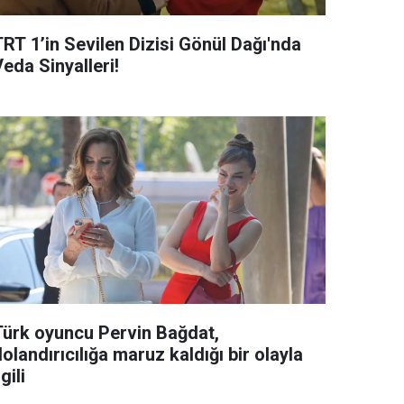
TRT 1’in Sevilen Dizisi Gönül Dağı'nda
eda Sinyalleri!
Türk oyuncu Pervin Bağdat,
olandırıcılığa maruz kaldığı bir olayla
lgili