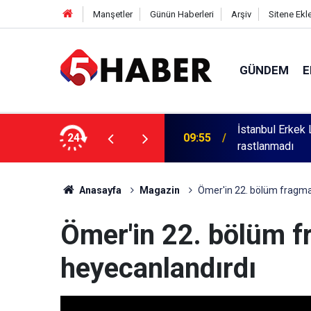
Manşetler
Günün Haberleri
Arşiv
Sitene Ekl
GÜNDEM
E
li soruşturmada taciz bulgusuna
24
08:55
Uyuşturucuyla 
Anasayfa
Magazin
Ömer'in 22. bölüm fragmanı
Ömer'in 22. bölüm fr
heyecanlandırdı