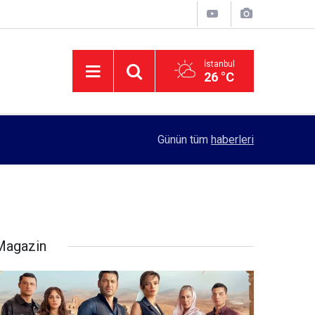
İstanbul
26 °C
16:40
Hatay'daki tamamlanmayan yapılar, Erdoğan'ın
Günün tüm
haberleri
Magazin