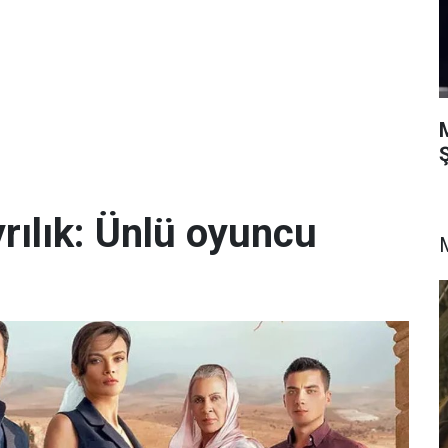
Ş
yrılık: Ünlü oyuncu