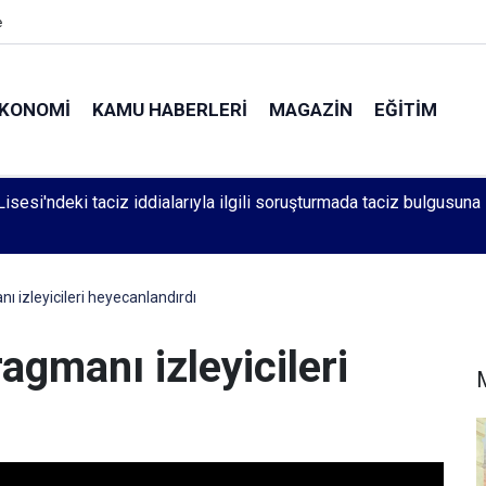
e
KONOMI
KAMU HABERLERI
MAGAZIN
EĞITIM
Mücadele Bütçesi Kullanılmadı, Ölümler Yüzde 42 Artış Gösterdi
 izleyicileri heyecanlandırdı
agmanı izleyicileri