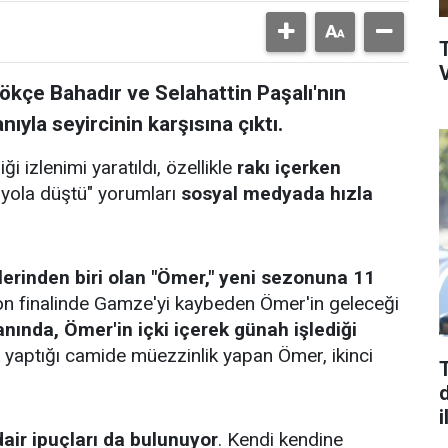
V
Gökçe Bahadır ve Selahattin Paşalı'nın
ıyla seyircinin karşısına çıktı.
 izlenimi yaratıldı, özellikle
rakı içerken
 yola düştü" yorumları
sosyal medyada hızla
erinden biri olan "Ömer," yeni sezonuna 11
on finalinde Gamze'yi kaybeden Ömer'in geleceği
ında, Ömer'in içki içerek günah işlediği
 yaptığı camide müezzinlik yapan Ömer, ikinci
d
i
air ipuçları da bulunuyor
. Kendi kendine