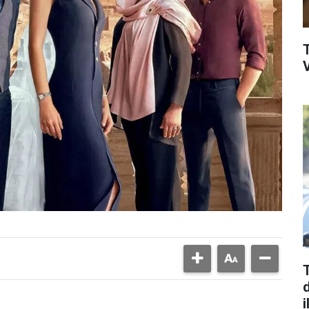
V
d
i