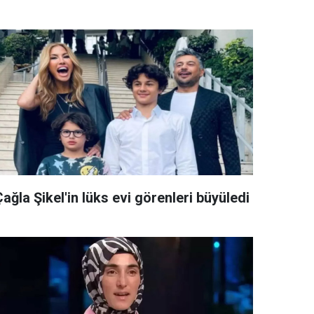
ağla Şikel'in lüks evi görenleri büyüledi