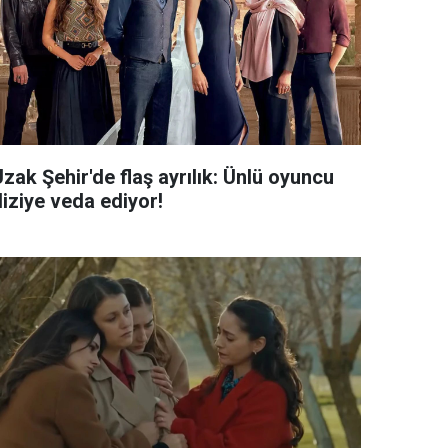
zak Şehir'de flaş ayrılık: Ünlü oyuncu
diziye veda ediyor!