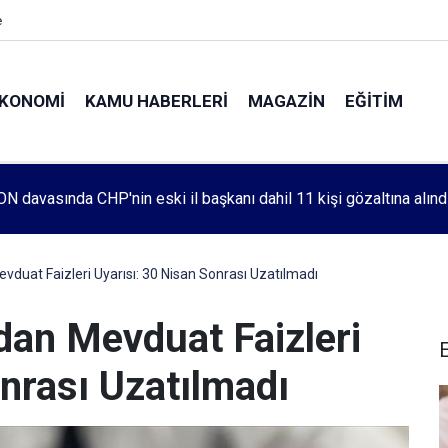
e
KONOMI
KAMU HABERLERI
MAGAZIN
EĞITIM
leri 1083. haftada Mehmet Özdemir için adalet aradı
evduat Faizleri Uyarısı: 30 Nisan Sonrası Uzatılmadı
'dan Mevduat Faizleri
onrası Uzatılmadı