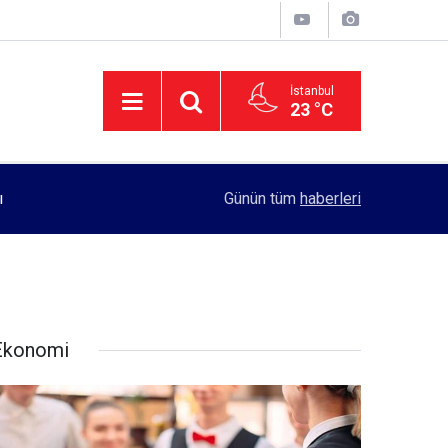
İstanbul
23 °C
11:55
Rektörlük, kadın öğrencilerin güvenliği için yo
Günün tüm
haberleri
Ekonomi