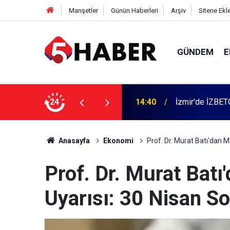
Manşetler
Günün Haberleri
Arşiv
Sitene Ekl
GÜNDEM
E
 dahil 11 kişi gözaltına alındı
24
13:55
Cumartesi anne
Anasayfa
Ekonomi
Prof. Dr. Murat Batı'dan M
Prof. Dr. Murat Batı
Uyarısı: 30 Nisan S