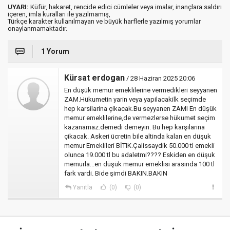
UYARI:
Küfür, hakaret, rencide edici cümleler veya imalar, inançlara saldırı
içeren, imla kuralları ile yazılmamış,
Türkçe karakter kullanılmayan ve büyük harflerle yazılmış yorumlar
onaylanmamaktadır.
1 Yorum
Kürsat erdogan
/ 28 Haziran 2025 20:06
En düşük memur emeklilerine vermedikleri seyyanen
ZAM.Hükumetin yarin veya yapilacakilk seçimde
hep karsilarina çikacak.Bu seyyanen ZAMI En düşük
memur emeklilerine,de vermezlerse hükumet seçim
kazanamaz.demedi demeyin. Bu hep karşilarina
çikacak. Askeri ücretin bile altinda kalan en düşuk
memur Emeklileri BİTIK.Çalissaydik 50.000 tl emekli
olunca 19.000 tl bu adaletmi???? Eskiden en düşuk
memurla...en düşük memur emeklisi arasinda 100 tl
fark vardi. Bide şimdi BAKIN.BAKIN
Yanıtla
(0)
(0)