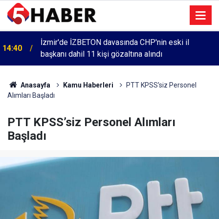
Cumartesi anneleri 1083. haftada Mehmet Özdemir
13:55
için adalet aradı
Anasayfa
Kamu Haberleri
PTT KPSS’siz Personel
Alımları Başladı
PTT KPSS’siz Personel Alımları
Başladı