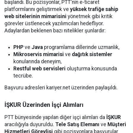
başlandı. Bu pozisyonlar, PTT'nin e-ticaret
platformlarını geliştirmek ve
yüksek trafiğe sahip
web sitelerinin mimarisini
yönetmek gibi kritik
görevler üstlenecek yazılımcıları hedefliyor.
Adaylardan beklenen bazı nitelikler şunlardır:
PHP
ve
Java
programlama dillerinde uzmanlık,
Mikroservis mimarisi
ve
dağıtık sistemler
konularında deneyim,
Restful web servisleri
oluşturma konusunda
tecrübe.
Başvuru adresleri kariyer.net üzerinden paylaşıldı.
İŞKUR Üzerinden İşçi Alımları
PTT bünyesinde yapılan diğer işçi alımları da
İŞKUR
aracılığıyla duyuruldu.
Tele Satış Elemanı
ve
Müşteri
Hizmetleri Görevlisi
gibi pozisyonlara başvurular