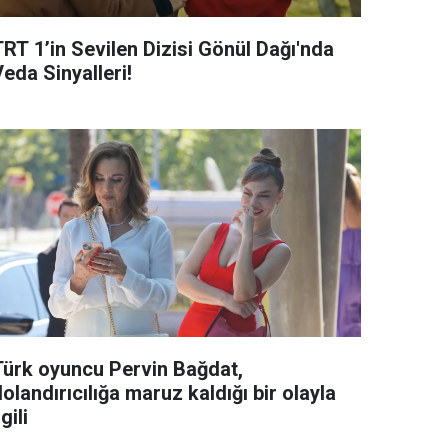
TRT 1’in Sevilen Dizisi Gönül Dağı'nda
eda Sinyalleri!
Türk oyuncu Pervin Bağdat,
olandırıcılığa maruz kaldığı bir olayla
lgili