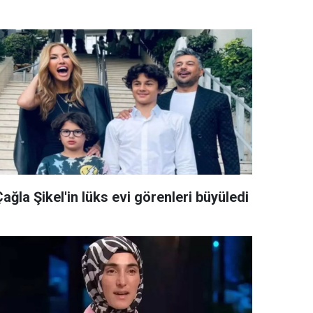
ağla Şikel'in lüks evi görenleri büyüledi