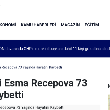
e
KONOMI
KAMU HABERLERI
MAGAZIN
EĞITIM
leri 1083. haftada Mehmet Özdemir için adalet aradı
a Recepova 73 Yaşında Hayatını Kaybetti
si Esma Recepova 73
ybetti