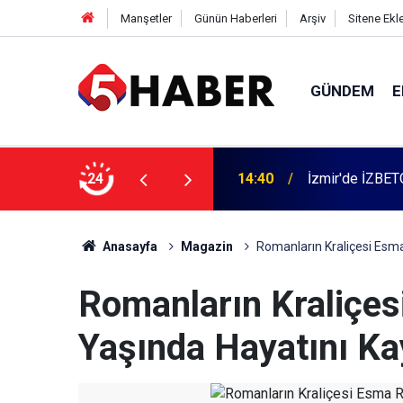
Manşetler
Günün Haberleri
Arşiv
Sitene Ekl
GÜNDEM
E
 dahil 11 kişi gözaltına alındı
24
13:55
Cumartesi anne
Anasayfa
Magazin
Romanların Kraliçesi Esm
Romanların Kraliçe
Yaşında Hayatını Ka