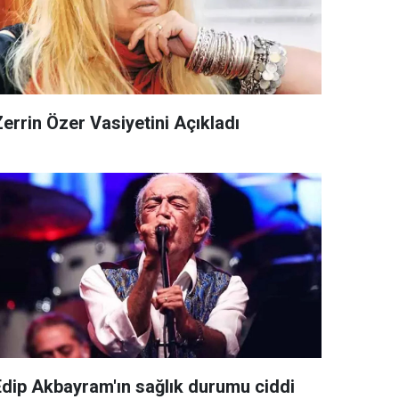
errin Özer Vasiyetini Açıkladı
Edip Akbayram'ın sağlık durumu ciddi