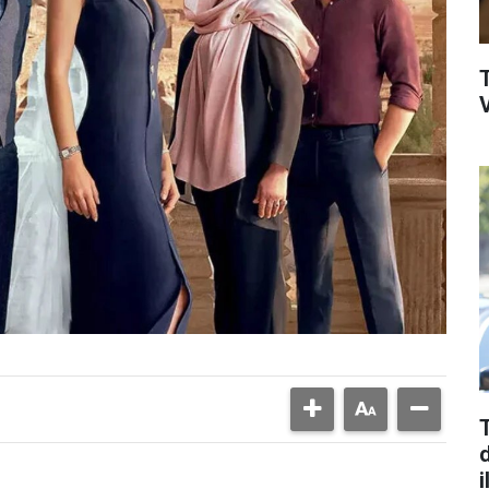
V
d
i