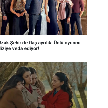
zak Şehir'de flaş ayrılık: Ünlü oyuncu
diziye veda ediyor!