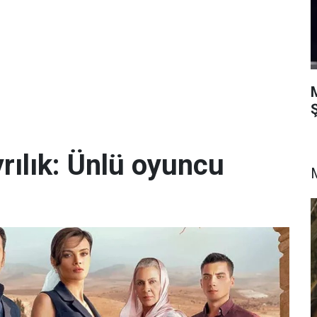
Ş
yrılık: Ünlü oyuncu