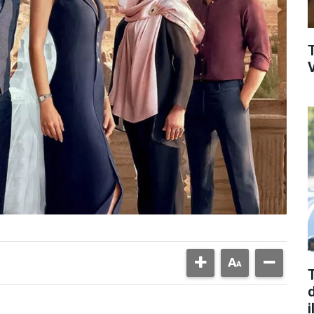
V
d
i