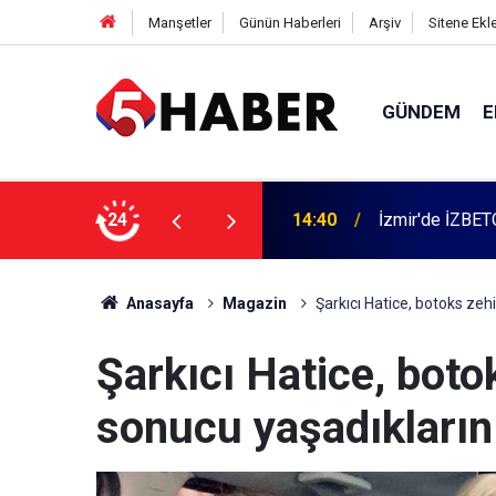
Manşetler
Günün Haberleri
Arşiv
Sitene Ekl
GÜNDEM
E
 dahil 11 kişi gözaltına alındı
24
13:55
Cumartesi anne
Anasayfa
Magazin
Şarkıcı Hatice, botoks zeh
Şarkıcı Hatice, boto
sonucu yaşadıklarını