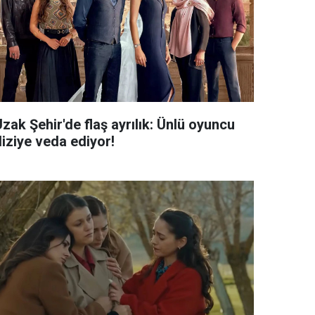
zak Şehir'de flaş ayrılık: Ünlü oyuncu
diziye veda ediyor!