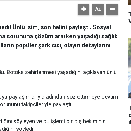
V
dı! Ünlü isim, son halini paylaştı. Sosyal
ma sorununa çözüm ararken yaşadığı sağlık
lların popüler şarkıcısı, olayın detaylarını
u. Botoks zehirlenmesi yaşadığını açıklayan ünlü
 medya paylaşımlarıyla adından söz ettirmeye devam
orununu takipçileriyle paylaştı.
d
ğını söyleyen ve bu işlemi bir diş hekiminin
i
dığını söyledi.