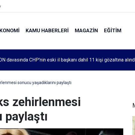
e
KONOMI
KAMU HABERLERI
MAGAZIN
EĞITIM
leri 1083. haftada Mehmet Özdemir için adalet aradı
irlenmesi sonucu yaşadıklarını paylaştı
ks zehirlenmesi
 paylaştı