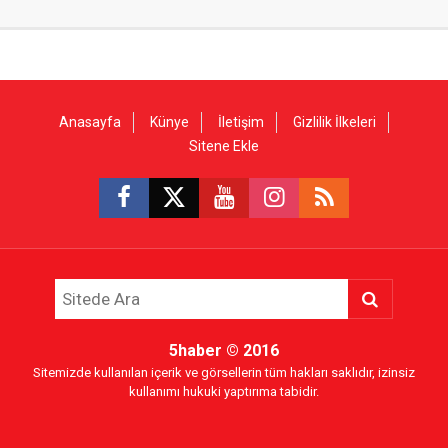
Anasayfa
Künye
İletişim
Gizlilik İlkeleri
Sitene Ekle
5haber
© 2016
Sitemizde kullanılan içerik ve görsellerin tüm hakları saklıdır, izinsiz
kullanımı hukuki yaptırıma tabidir.