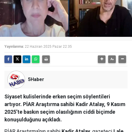
Yayınlanma:
22 Haziran 2025 Pazar 22:35
5Haber
Siyaset kulislerinde erken seçim söylentileri
artıyor. PİAR Araştırma sahibi Kadir Atalay, 9 Kasım
2025’te baskın seçim olasılığının ciddi biçimde
konuşulduğunu açıkladı.
PİAR Araştırma’nın sahibi
Kadir Atalay
, gazeteci
Lale