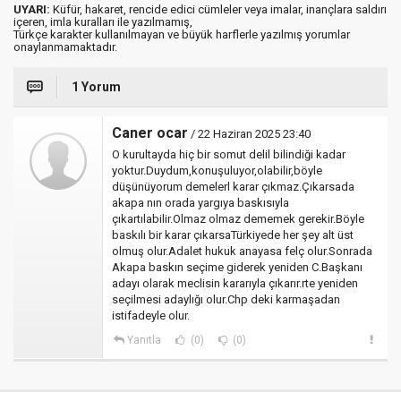
UYARI:
Küfür, hakaret, rencide edici cümleler veya imalar, inançlara saldırı
içeren, imla kuralları ile yazılmamış,
Türkçe karakter kullanılmayan ve büyük harflerle yazılmış yorumlar
onaylanmamaktadır.
1 Yorum
Caner ocar
/ 22 Haziran 2025 23:40
O kurultayda hiç bir somut delil bilindiği kadar
yoktur.Duydum,konuşuluyor,olabilir,böyle
düşünüyorum demelerl karar çıkmaz.Çıkarsada
akapa nın orada yargıya baskısıyla
çıkartılabilir.Olmaz olmaz dememek gerekir.Böyle
baskılı bir karar çıkarsaTürkiyede her şey alt üst
olmuş olur.Adalet hukuk anayasa felç olur.Sonrada
Akapa baskın seçime giderek yeniden C.Başkanı
adayı olarak meclisin kararıyla çıkarır.rte yeniden
seçilmesi adaylığı olur.Chp deki karmaşadan
istifadeyle olur.
Yanıtla
(0)
(0)