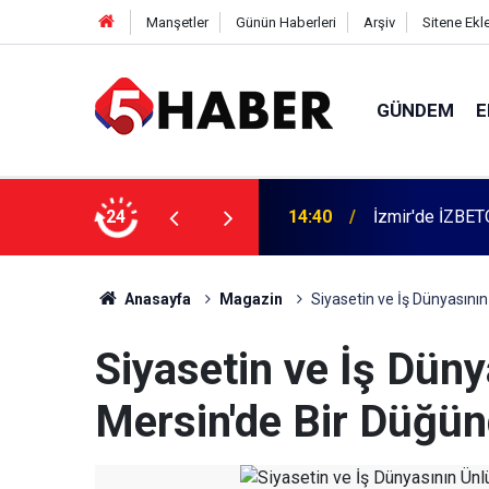
Manşetler
Günün Haberleri
Arşiv
Sitene Ekl
GÜNDEM
E
 dahil 11 kişi gözaltına alındı
24
13:55
Cumartesi anne
Anasayfa
Magazin
Siyasetin ve İş Dünyasının
Siyasetin ve İş Düny
Mersin'de Bir Düğü