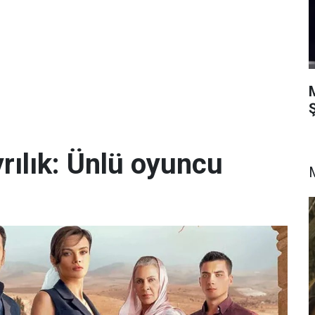
Ş
yrılık: Ünlü oyuncu