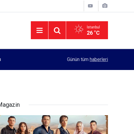
İstanbul
26 °C
11:55
Rektörlük, kadın öğrencilerin güvenliği için yo
Günün tüm
haberleri
Magazin