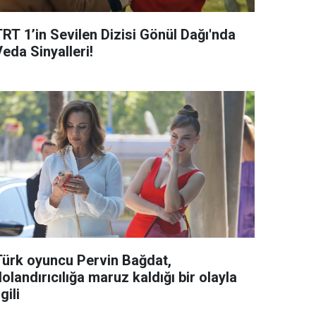
TRT 1’in Sevilen Dizisi Gönül Dağı'nda
eda Sinyalleri!
Türk oyuncu Pervin Bağdat,
olandırıcılığa maruz kaldığı bir olayla
lgili