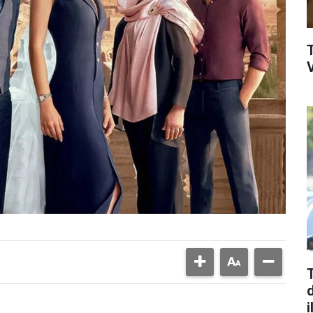
V
d
i