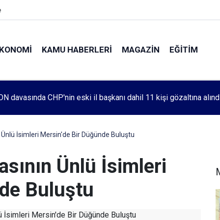
e
KONOMI
KAMU HABERLERI
MAGAZIN
EĞITIM
leri 1083. haftada Mehmet Özdemir için adalet aradı
 Ünlü İsimleri Mersin'de Bir Düğünde Buluştu
asının Ünlü İsimleri
nde Buluştu