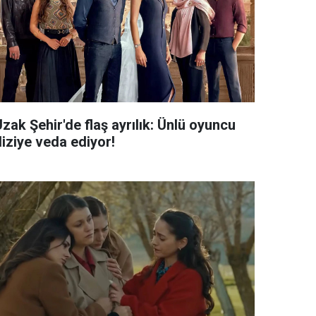
zak Şehir'de flaş ayrılık: Ünlü oyuncu
diziye veda ediyor!