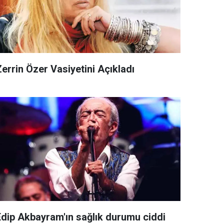
errin Özer Vasiyetini Açıkladı
Edip Akbayram'ın sağlık durumu ciddi