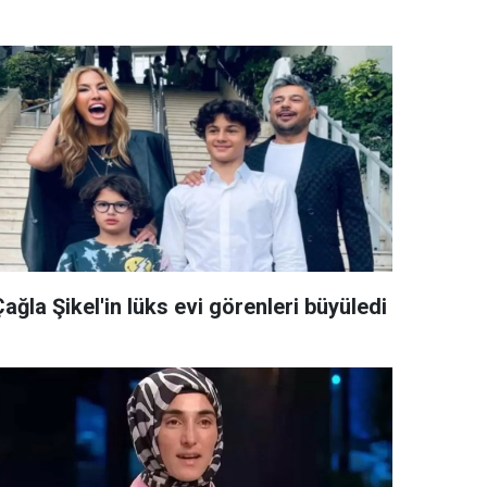
ağla Şikel'in lüks evi görenleri büyüledi