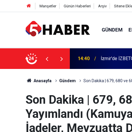
Manşetler
Günün Haberleri
Arşiv
Sitene Ekl
GÜNDEM
E
 dahil 11 kişi gözaltına alındı
24
13:55
Cumartesi anne
Anasayfa
Gündem
Son Dakika | 679, 680 ve 6
Son Dakika | 679, 6
Yayımlandı (Kamuya 
İadeler, Mevzuatta D