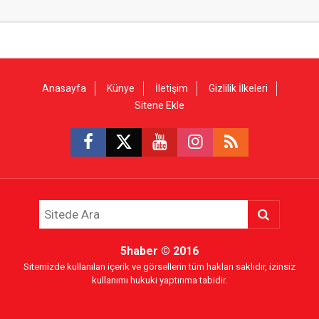
Anasayfa
Künye
İletişim
Gizlilik İlkeleri
Sitene Ekle
5haber
© 2016
Sitemizde kullanılan içerik ve görsellerin tüm hakları saklıdır, izinsiz
kullanımı hukuki yaptırıma tabidir.