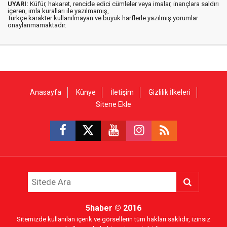
UYARI:
Küfür, hakaret, rencide edici cümleler veya imalar, inançlara saldırı
içeren, imla kuralları ile yazılmamış,
Türkçe karakter kullanılmayan ve büyük harflerle yazılmış yorumlar
onaylanmamaktadır.
Anasayfa
Künye
İletişim
Gizlilik İlkeleri
Sitene Ekle
5haber
© 2016
Sitemizde kullanılan içerik ve görsellerin tüm hakları saklıdır, izinsiz