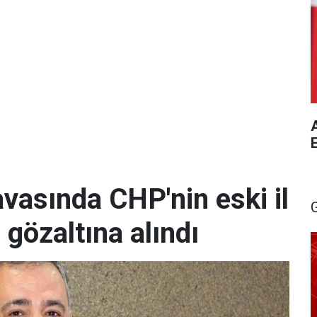
A
vasında CHP'nin eski il
 gözaltına alındı