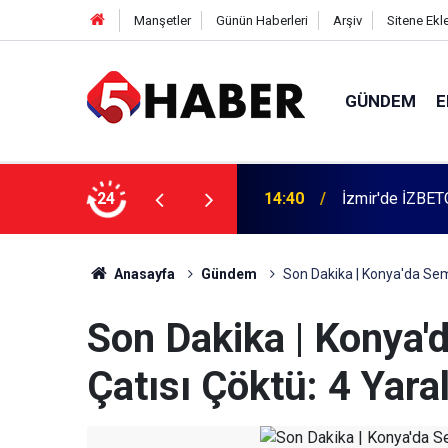
Manşetler
Günün Haberleri
Arşiv
Sitene Ekl
GÜNDEM
E
 dahil 11 kişi gözaltına alındı
24
13:55
Cumartesi anne
Anasayfa
Gündem
Son Dakika | Konya'da Semt
Son Dakika | Konya'
Çatısı Çöktü: 4 Yaral