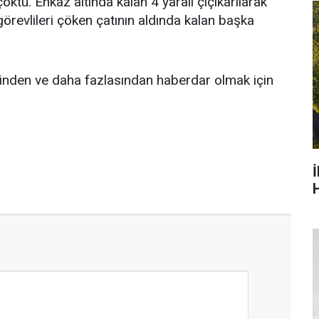
çöktü. Enkaz altında kalan 4 yaralı çıçıkarılarak
 görevlileri çöken çatının aldında kalan başka
inden ve daha fazlasından haberdar olmak için
H