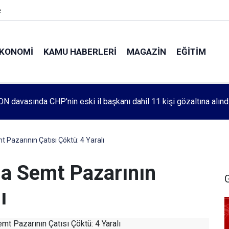
e
KONOMI
KAMU HABERLERI
MAGAZIN
EĞITIM
leri 1083. haftada Mehmet Özdemir için adalet aradı
 Pazarının Çatısı Çöktü: 4 Yaralı
da Semt Pazarının
ı