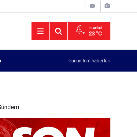
İstanbul
23 °C
11:55
Rektörlük, kadın öğrencilerin güvenliği için yo
Günün tüm
haberleri
Gündem