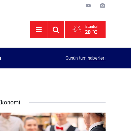
İstanbul
28 °C
11:55
Rektörlük, kadın öğrencilerin güvenliği için yo
Günün tüm
haberleri
Ekonomi