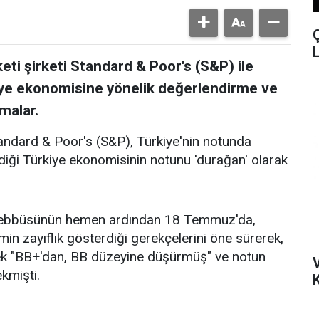
eti şirketi Standard & Poor's (S&P) ile
iye ekonomisine yönelik değerlendirme ve
malar.
tandard & Poor's (S&P), Türkiye'nin notunda
rdiği Türkiye ekonomisinin notunu 'durağan' olarak
şebbüsünün hemen ardından 18 Temmuz'da,
min zayıflık gösterdiği gerekçelerini öne sürerek,
rek "BB+'dan, BB düzeyine düşürmüş" ve notun
kmişti.
K