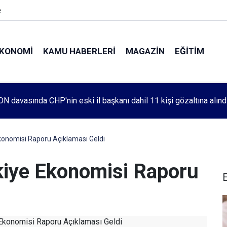
e
KONOMI
KAMU HABERLERI
MAGAZIN
EĞITIM
leri 1083. haftada Mehmet Özdemir için adalet aradı
konomisi Raporu Açıklaması Geldi
kiye Ekonomisi Raporu