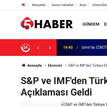
Manşetler
Günün Haberleri
Arşiv
Sitene Ekl
GÜNDEM
E
 dahil 11 kişi gözaltına alındı
24
13:55
Cumartesi anne
Anasayfa
Ekonomi
S&P ve IMF'den Türkiye E
S&P ve IMF'den Tür
Açıklaması Geldi