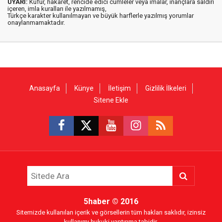
UYARI:
Küfür, hakaret, rencide edici cümleler veya imalar, inançlara saldırı
içeren, imla kuralları ile yazılmamış,
Türkçe karakter kullanılmayan ve büyük harflerle yazılmış yorumlar
onaylanmamaktadır.
Anasayfa
Künye
İletişim
Gizlilik İlkeleri
Sitene Ekle
5haber
© 2016
Sitemizde kullanılan içerik ve görsellerin tüm hakları saklıdır, izinsiz
kullanımı hukuki yaptırıma tabidir.