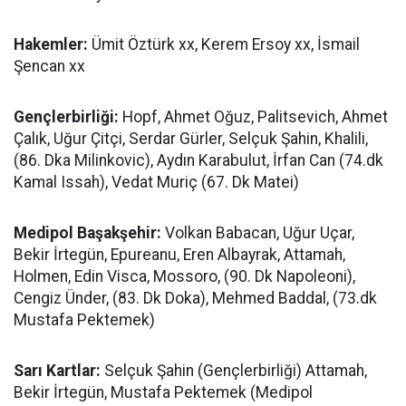
Hakemler:
Ümit Öztürk xx, Kerem Ersoy xx, İsmail
Şencan xx
Gençlerbirliği:
Hopf, Ahmet Oğuz, Palitsevich, Ahmet
Çalık, Uğur Çitçi, Serdar Gürler, Selçuk Şahin, Khalili,
(86. Dka Milinkovic), Aydın Karabulut, İrfan Can (74.dk
Kamal Issah), Vedat Muriç (67. Dk Matei)
Medipol Başakşehir:
Volkan Babacan, Uğur Uçar,
Bekir İrtegün, Epureanu, Eren Albayrak, Attamah,
Holmen, Edin Visca, Mossoro, (90. Dk Napoleoni),
Cengiz Ünder, (83. Dk Doka), Mehmed Baddal, (73.dk
Mustafa Pektemek)
Sarı Kartlar:
Selçuk Şahin (Gençlerbirliği) Attamah,
Bekir İrtegün, Mustafa Pektemek (Medipol