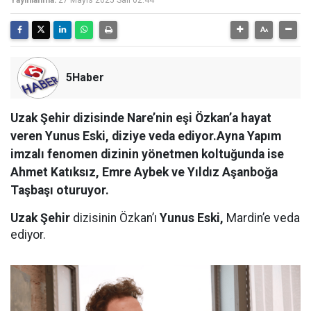
Yayınlanma:
27 Mayıs 2025 Salı 02:44
5Haber
Uzak Şehir dizisinde Nare’nin eşi Özkan’a hayat
veren Yunus Eski, diziye veda ediyor.Ayna Yapım
imzalı fenomen dizinin yönetmen koltuğunda ise
Ahmet Katıksız, Emre Aybek ve Yıldız Aşanboğa
Taşbaşı oturuyor.
Uzak Şehir
dizisinin Özkan’ı
Yunus Eski,
Mardin’e veda
ediyor.