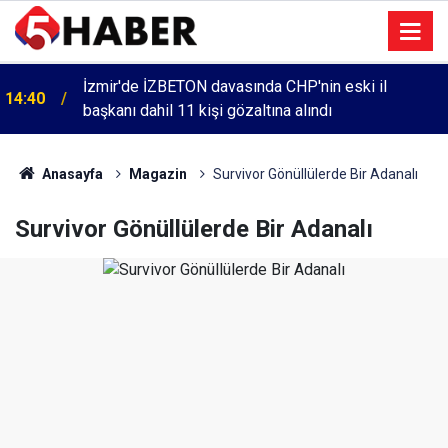
İzmir'de İZBETON davasında CHP'nin eski il
14:40
başkanı dahil 11 kişi gözaltına alındı
Cumartesi anneleri 1083. haftada Mehmet Özdemir
13:55
için adalet aradı
Anasayfa
Magazin
Survivor Gönüllülerde Bir Adanalı
Survivor Gönüllülerde Bir Adanalı