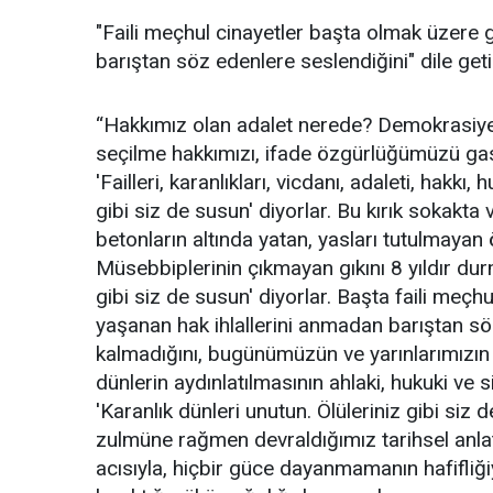
"Faili meçhul cinayetler başta olmak üzere
barıştan söz edenlere seslendiğini" dile geti
“Hakkımız olan adalet nerede? Demokrasiye 
seçilme hakkımızı, ifade özgürlüğümüzü g
'Failleri, karanlıkları, vicdanı, adaleti, hakk
gibi siz de susun' diyorlar. Bu kırık sokakta
betonların altında yatan, yasları tutulmayan ö
Müsebbiplerinin çıkmayan gıkını 8 yıldır durm
gibi siz de susun' diyorlar. Başta faili me
yaşanan hak ihlallerini anmadan barıştan s
kalmadığını, bugünümüzün ve yarınlarımızın 
dünlerin aydınlatılmasının ahlaki, hukuki ve s
'Karanlık dünleri unutun. Ölüleriniz gibi siz d
zulmüne rağmen devraldığımız tarihsel anlat
acısıyla, hiçbir güce dayanmamanın hafifliğ