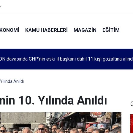
e
KONOMI
KAMU HABERLERI
MAGAZIN
EĞITIM
leri 1083. haftada Mehmet Özdemir için adalet aradı
 Yılında Anıldı
inin 10. Yılında Anıldı