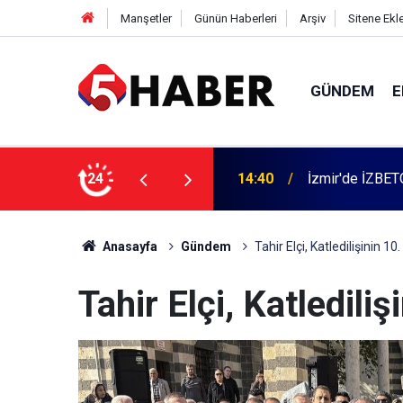
Manşetler
Günün Haberleri
Arşiv
Sitene Ekl
GÜNDEM
E
 dahil 11 kişi gözaltına alındı
24
13:55
Cumartesi anne
Anasayfa
Gündem
Tahir Elçi, Katledilişinin 10.
Tahir Elçi, Katlediliş