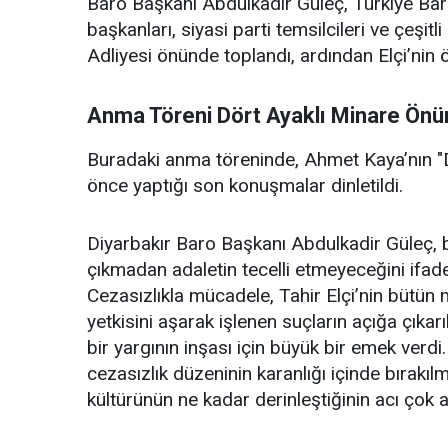
Baro Başkanı Abdulkadir Güleç, Türkiye Baro
başkanları, siyasi parti temsilcileri ve çeşitl
Adliyesi önünde toplandı, ardından Elçi’nin
Anma Töreni Dört Ayaklı Minare Önü
Buradaki anma töreninde, Ahmet Kaya’nın "Di
önce yaptığı son konuşmalar dinletildi.
Diyarbakır Baro Başkanı Abdulkadir Güleç, 
çıkmadan adaletin tecelli etmeyeceğini ifad
Cezasızlıkla mücadele, Tahir Elçi’nin bütün
yetkisini aşarak işlenen suçların açığa çıkarı
bir yargının inşası için büyük bir emek verdi
cezasızlık düzeninin karanlığı içinde bırakı
kültürünün ne kadar derinleştiğinin acı çok a