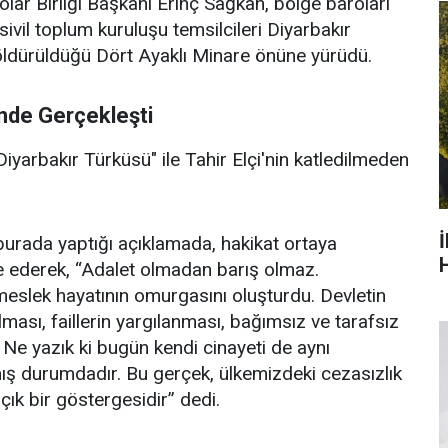
lar Birliği Başkanı Erinç Sağkan, bölge baroları
i sivil toplum kuruluşu temsilcileri Diyarbakır
 öldürüldüğü Dört Ayaklı Minare önüne yürüdü.
nde Gerçekleşti
yarbakır Türküsü" ile Tahir Elçi'nin katledilmeden
burada yaptığı açıklamada, hakikat ortaya
H
e ederek, “Adalet olmadan barış olmaz.
 meslek hayatının omurgasını oluşturdu. Devletin
lması, faillerin yargılanması, bağımsız ve tarafsız
. Ne yazık ki bugün kendi cinayeti de aynı
lmış durumdadır. Bu gerçek, ülkemizdeki cezasızlık
çık bir göstergesidir” dedi.