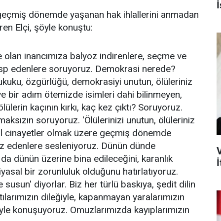
İ
 geçmiş dönemde yaşanan hak ihlallerini anmadan
ren Elçi, şöyle konuştu:
olan inancımıza balyoz indirenlere, seçme ve
asp edenlere soruyoruz. Demokrasi nerede?
ı, hukuku, özgürlüğü, demokrasiyi unutun, ölüleriniz
 ve bir adım ötemizde isimleri dahi bilinmeyen,
lülerin kaçının kırkı, kaç kez çıktı? Soruyoruz.
aksızın soruyoruz. 'Ölülerinizi unutun, ölüleriniz
çhul cinayetler olmak üzere geçmiş dönemde
öz edenlere sesleniyoruz. Dünün dünde
da dünün üzerine bina edileceğini, karanlık
İ
iyasal bir zorunluluk olduğunu hatırlatıyoruz.
e susun' diyorlar. Biz her türlü baskıya, şedit dilin
ılarımızın dileğiyle, kapanmayan yaralarımızın
iyle konuşuyoruz. Omuzlarımızda kayıplarımızın