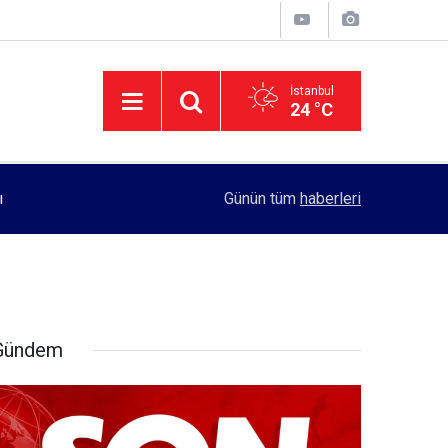
İstanbul
24 °C
11:55
Rektörlük, kadın öğrencilerin güvenliği için yo
Günün tüm
haberleri
Gündem