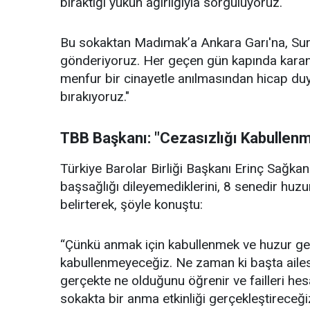
bıraktığı yükün ağırlığıyla sorguluyoruz.
Bu sokaktan Madımak’a Ankara Garı'na, Suruç
gönderiyoruz. Her geçen gün kapında karanfil
menfur bir cinayetle anılmasından hicap duy
bırakıyoruz."
TBB Başkanı: "Cezasızlığı Kabullen
Türkiye Barolar Birliği Başkanı Erinç Sağkan 
başsağlığı dileyemediklerini, 8 senedir huzur
belirterek, şöyle konuştu:
“Çünkü anmak için kabullenmek ve huzur gere
kabullenmeyeceğiz. Ne zaman ki başta ailesi
gerçekte ne olduğunu öğrenir ve failleri hes
sokakta bir anma etkinliği gerçekleştireceğiz