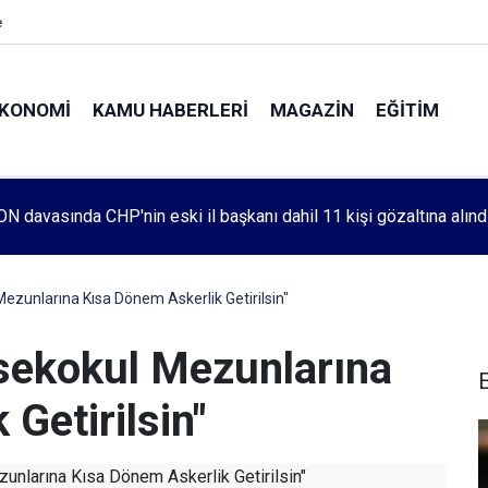
e
KONOMI
KAMU HABERLERI
MAGAZIN
EĞITIM
leri 1083. haftada Mehmet Özdemir için adalet aradı
ezunlarına Kısa Dönem Askerlik Getirilsin"
sekokul Mezunlarına
Getirilsin"