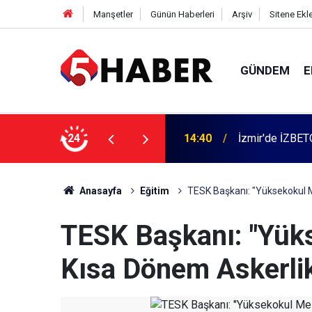
Manşetler
Günün Haberleri
Arşiv
Sitene Ekl
GÜNDEM
E
 dahil 11 kişi gözaltına alındı
24
13:55
Cumartesi anne
Anasayfa
Eğitim
TESK Başkanı: "Yüksekokul M
TESK Başkanı: "Yük
Kısa Dönem Askerlik 