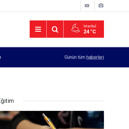
İstanbul
24 °C
11:55
Rektörlük, kadın öğrencilerin güvenliği için yo
Günün tüm
haberleri
Eğitim