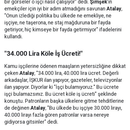
bir görseler o işçi nasıl çalışıyor" dedi.
Şimşek
'in
emekçiler için iyi bir adım atmadığını savunan
Atalay
,
"Onun izlediği politika bu ülkede ne emekliye, ne
işçiye, ne taşerona, ne staj mağduruna bir fayda
getiriyor, hiç kimseye bir fayda getirmiyor" ifadelerini
kullandı.
"34.000 Lira Köle İş Ücreti!"
Kamu işçilerine ödenen maaşların yetersizliğine dikkat
çeken
Atalay
, "34.000 lira, 40.000 lira ücret. Değerli
arkadaşlar, İŞKUR ilan yapıyor, gazeteler, televizyonlar
ilan yapıyor. Diyorlar ki "İşçi bulamıyoruz." Bu ücrete
işçi bulamazsınız. Bu ücret köle iş ücreti" şeklinde
konuştu. Patronların başka ülkelere gitme tehditlerine
de değinen
Atalay
, "Bu ülkede bu işçiye 30.000 lirayı,
40.000 lirayı fazla gören patronlar varsa nereye
gidiyorsa gitsinler" dedi.