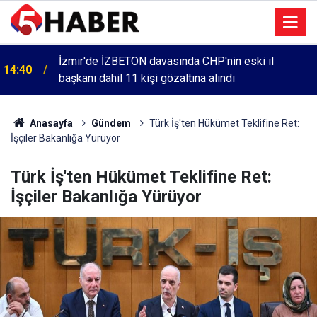
İzmir'de İZBETON davasında CHP'nin eski il
14:40
başkanı dahil 11 kişi gözaltına alındı
Cumartesi anneleri 1083. haftada Mehmet Özdemir
13:55
için adalet aradı
Anasayfa
Gündem
Türk İş'ten Hükümet Teklifine Ret:
İşçiler Bakanlığa Yürüyor
Türk İş'ten Hükümet Teklifine Ret:
İşçiler Bakanlığa Yürüyor