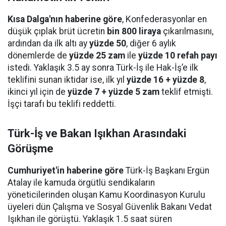
Kısa Dalga'nın haberine göre
, Konfederasyonlar en
düşük çıplak brüt ücretin
bin 800 liraya
çıkarılmasını,
ardından da ilk altı ay
yüzde 50
, diğer 6 aylık
dönemlerde de
yüzde 25 zam
ile
yüzde 10 refah payı
istedi. Yaklaşık 3.5 ay sonra Türk-İş ile Hak-İş’e ilk
teklifini sunan iktidar ise, ilk yıl
yüzde 16 + yüzde 8
,
ikinci yıl için de
yüzde 7 + yüzde 5 zam
teklif etmişti.
İşçi tarafı bu teklifi reddetti.
Türk-İş ve Bakan Işıkhan Arasındaki
Görüşme
Cumhuriyet'in haberine göre
Türk-İş Başkanı Ergün
Atalay ile kamuda örgütlü sendikaların
yöneticilerinden oluşan Kamu Koordinasyon Kurulu
üyeleri dün Çalışma ve Sosyal Güvenlik Bakanı Vedat
Işıkhan ile görüştü. Yaklaşık 1.5 saat süren