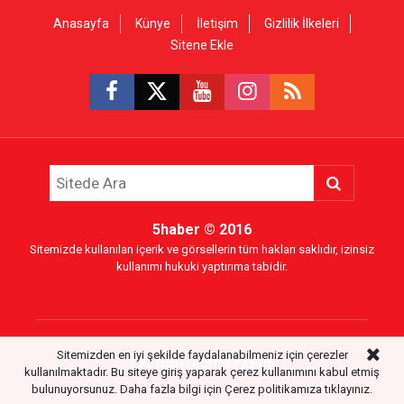
Anasayfa
Künye
İletişim
Gizlilik İlkeleri
Sitene Ekle
5haber
© 2016
Sitemizde kullanılan içerik ve görsellerin tüm hakları saklıdır, izinsiz
kullanımı hukuki yaptırıma tabidir.
Sitemizden en iyi şekilde faydalanabilmeniz için çerezler
Haber Portalı Yazılımı
kullanılmaktadır. Bu siteye giriş yaparak çerez kullanımını kabul etmiş
bulunuyorsunuz. Daha fazla bilgi için
Çerez politikamıza
tıklayınız.