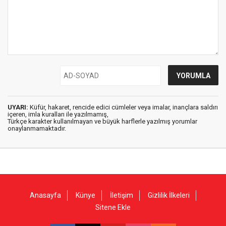
UYARI:
Küfür, hakaret, rencide edici cümleler veya imalar, inançlara saldırı
içeren, imla kuralları ile yazılmamış,
Türkçe karakter kullanılmayan ve büyük harflerle yazılmış yorumlar
onaylanmamaktadır.
Anasayfa
Künye
İletişim
Gizlilik İlkeleri
Sitene Ekle