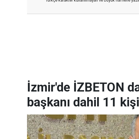
Türkçe karakter kullanılmayan ve büyük harflerle ya
İzmir'de İZBETON da
başkanı dahil 11 kişi