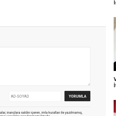
İ
İ
ar, inançlara saldırı içeren, imla kuralları ile yazılmamış,