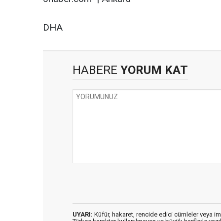
DHA
HABERE
YORUM KAT
UYARI:
Küfür, hakaret, rencide edici cümleler veya imal