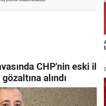
zılmış yorumlar onaylanmamaktadır.
A
vasında CHP'nin eski il
 gözaltına alındı