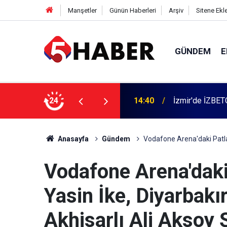
Manşetler
Günün Haberleri
Arşiv
Sitene Ekl
GÜNDEM
E
 dahil 11 kişi gözaltına alındı
24
13:55
Cumartesi anne
Anasayfa
Gündem
Vodafone Arena'daki Patlam
Vodafone Arena'daki
Yasin İke, Diyarbakı
Akhisarlı Ali Aksoy 