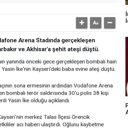
İ
dafone Arena Stadında gerçekleşen
arbakır ve Akhisar'a şehit ateşi düştü.
nın yanında önceki gece gerçekleşen bombalı hain
i Yasin İke'nin Kayseri'deki baba evine ateş düştü.
çının sona ermesinin ardından Vodafone Arena
bombalı terör saldırısında 30'u polis 38 kişi
rili Yasin İke olduğu açıklandı.
P
 Kayseri'nin merkez Talas İlçesi Örencik
tkililer acı haberi ulaştırdı. Oğlunu kaybetme