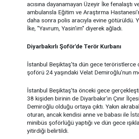
acısına dayanamayan Üzeyir İke fenalaştı ve 
ambulansla Eğitim ve Araştırma Hastanesi’ne 
daha sonra polis aracıyla evine götürüldü. 
İke, "Yavrum, Yasin’im" diyerek ağladı.
Diyarbakırlı Şoför'de Terör Kurbanı
İstanbul Beşiktaş'ta dün gece teröristlerce
şoförü 24 yaşındaki Velat Demiroğlu'nun mem
İstanbul Beşiktaş'ta önceki gece gerçekleştir
38 kişiden birinin de Diyarbakır'ın Çınır İlç
Demiroğlu olduğu ortaya çıktı. Yakın akraba
oturan, ancak kendisi anne ve babası ile İs
minibüs şoförlüğü yaptığı ve dün gece ışıkl
yitirdiği belirtildi.