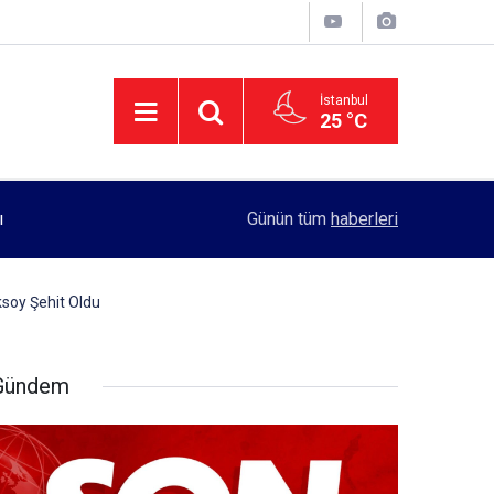
İstanbul
25 °C
11:55
Rektörlük, kadın öğrencilerin güvenliği için yo
Günün tüm
haberleri
ksoy Şehit Oldu
Gündem