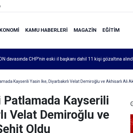
e
KONOMI
KAMU HABERLERI
MAGAZIN
EĞITIM
leri 1083. haftada Mehmet Özdemir için adalet aradı
ada Kayserili Yasin İke, Diyarbakırlı Velat Demiroğlu ve Akhisarlı Ali A
 Patlamada Kayserili
rlı Velat Demiroğlu ve
Şehit Oldu