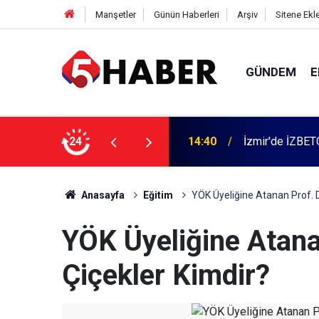
Manşetler
Günün Haberleri
Arşiv
Sitene Ekl
GÜNDEM
E
 dahil 11 kişi gözaltına alındı
24
13:55
Cumartesi anne
Anasayfa
Eğitim
YÖK Üyeliğine Atanan Prof. D
YÖK Üyeliğine Atana
Çiçekler Kimdir?