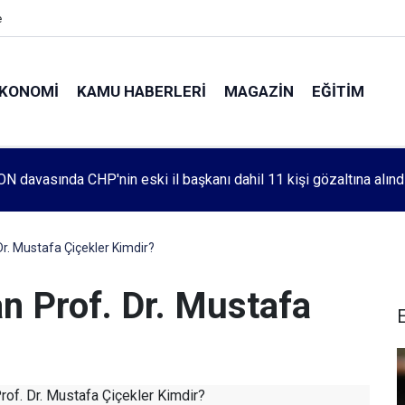
e
KONOMI
KAMU HABERLERI
MAGAZIN
EĞITIM
leri 1083. haftada Mehmet Özdemir için adalet aradı
r. Mustafa Çiçekler Kimdir?
n Prof. Dr. Mustafa