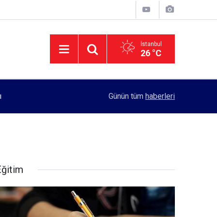
İstanbul
26 °C
11:55
Rektörlük, kadın öğrencilerin güvenliği için yo
Günün tüm
haberleri
Eğitim