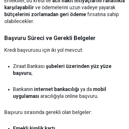
Emekliler, bu kredi ile
acil nakit ihtiyaçlarını rahatlıkla
karşılayabilir
ve ödemelerini uzun vadeye yayarak
bütçelerini zorlamadan geri ödeme
fırsatına sahip
olabilecekler.
Başvuru Süreci ve Gerekli Belgeler
Kredi başvurusu için iki yol mevcut:
Ziraat Bankası
şubeleri üzerinden yüz yüze
başvuru
,
Bankanın
internet bankacılığı
ya da
mobil
uygulaması
aracılığıyla online başvuru.
Başvuru sırasında gerekli olan belgeler:
Emekli kimlik kartı
,