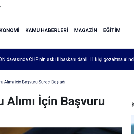
e
KONOMI
KAMU HABERLERI
MAGAZIN
EĞITIM
leri 1083. haftada Mehmet Özdemir için adalet aradı
u Alımı İçin Başvuru Süreci Başladı
 Alımı İçin Başvuru