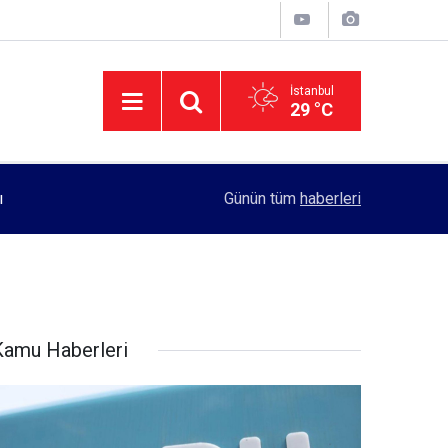
İstanbul
29 °C
11:55
Rektörlük, kadın öğrencilerin güvenliği için yo
Günün tüm
haberleri
Kamu Haberleri