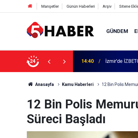
Manşetler
Günün Haberleri
Arşiv
Sitene Ekl
GÜNDEM
E
 dahil 11 kişi gözaltına alındı
24
13:55
Cumartesi anne
Anasayfa
Kamu Haberleri
12 Bin Polis Memur
12 Bin Polis Memuru
Süreci Başladı