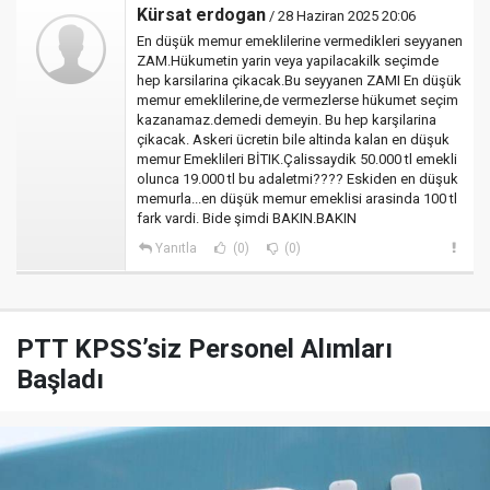
Kürsat erdogan
/ 28 Haziran 2025 20:06
En düşük memur emeklilerine vermedikleri seyyanen
ZAM.Hükumetin yarin veya yapilacakilk seçimde
hep karsilarina çikacak.Bu seyyanen ZAMI En düşük
memur emeklilerine,de vermezlerse hükumet seçim
kazanamaz.demedi demeyin. Bu hep karşilarina
çikacak. Askeri ücretin bile altinda kalan en düşuk
memur Emeklileri BİTIK.Çalissaydik 50.000 tl emekli
olunca 19.000 tl bu adaletmi???? Eskiden en düşuk
memurla...en düşük memur emeklisi arasinda 100 tl
fark vardi. Bide şimdi BAKIN.BAKIN
Yanıtla
(0)
(0)
PTT KPSS’siz Personel Alımları
Başladı