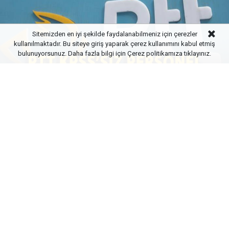
Sitemizden en iyi şekilde faydalanabilmeniz için çerezler
kullanılmaktadır. Bu siteye giriş yaparak çerez kullanımını kabul etmiş
bulunuyorsunuz. Daha fazla bilgi için
Çerez politikamıza
tıklayınız.
Yayınlanma:
15 Mart 2025 Cumartesi 21:55
5Haber
PTT, dijital dönüşüm sürecine hız kazandırmak için
KPSS şartı olmadan personel alımı yapıyor! Yazılım
geliştirici, çağrı merkezi ve tele satış elemanı
pozisyonlarına başvurular başladı. İşte detaylar!