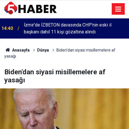
İzmir'de İZBETON davasında CHP'nin eski il
14:40
başkanı dahil 11 kişi gözaltına alındı
Anasayfa
Dünya
Biden'dan siyasi misillemelere af
yasağı
Biden'dan siyasi misillemelere af
yasağı