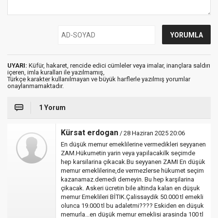
UYARI:
Küfür, hakaret, rencide edici cümleler veya imalar, inançlara saldırı
içeren, imla kuralları ile yazılmamış,
Türkçe karakter kullanılmayan ve büyük harflerle yazılmış yorumlar
onaylanmamaktadır.
1 Yorum
Kürsat erdogan
/ 28 Haziran 2025 20:06
En düşük memur emeklilerine vermedikleri seyyanen
ZAM.Hükumetin yarin veya yapilacakilk seçimde
hep karsilarina çikacak.Bu seyyanen ZAMI En düşük
memur emeklilerine,de vermezlerse hükumet seçim
kazanamaz.demedi demeyin. Bu hep karşilarina
çikacak. Askeri ücretin bile altinda kalan en düşuk
memur Emeklileri BİTIK.Çalissaydik 50.000 tl emekli
olunca 19.000 tl bu adaletmi???? Eskiden en düşuk
memurla...en düşük memur emeklisi arasinda 100 tl