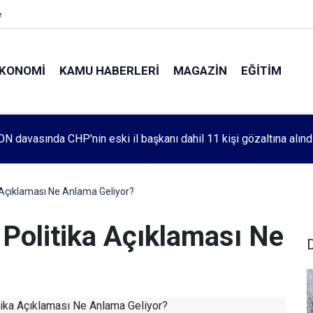
e
KONOMI
KAMU HABERLERI
MAGAZIN
EĞITIM
N davasında CHP'nin eski il başkanı dahil 11 kişi gözaltına alınd
leri 1083. haftada Mehmet Özdemir için adalet aradı
 Açıklaması Ne Anlama Geliyor?
 Politika Açıklaması Ne