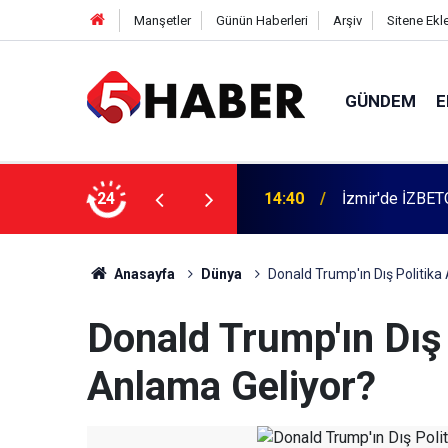
Manşetler
Günün Haberleri
Arşiv
Sitene Ekl
GÜNDEM
E
14:40
İzmir'de İZBETO
24
13:55
Cumartesi anne
Anasayfa
Dünya
Donald Trump'ın Dış Politika
Donald Trump'ın Dış
Anlama Geliyor?