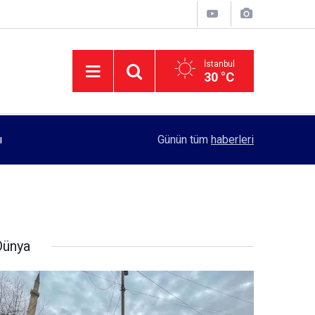
İstanbul
30 °C
ı
11:55
Rektörlük, kadın öğrencilerin güvenliği için yo
Günün tüm
haberleri
Dünya