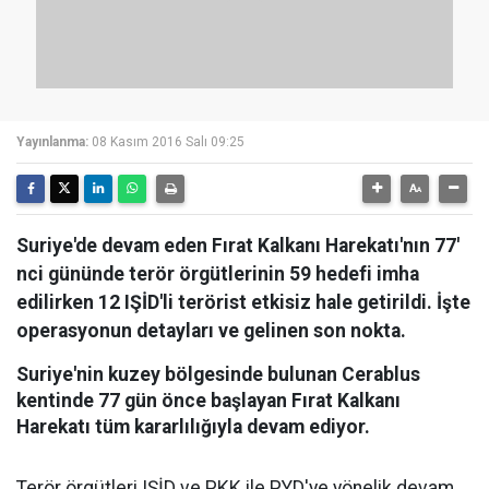
Yayınlanma:
08 Kasım 2016 Salı 09:25
Suriye'de devam eden Fırat Kalkanı Harekatı'nın 77'
nci gününde terör örgütlerinin 59 hedefi imha
edilirken 12 IŞİD'li terörist etkisiz hale getirildi. İşte
operasyonun detayları ve gelinen son nokta.
Suriye'nin kuzey bölgesinde bulunan Cerablus
kentinde 77 gün önce başlayan Fırat Kalkanı
Harekatı tüm kararlılığıyla devam ediyor.
Terör örgütleri IŞİD ve PKK ile PYD'ye yönelik devam