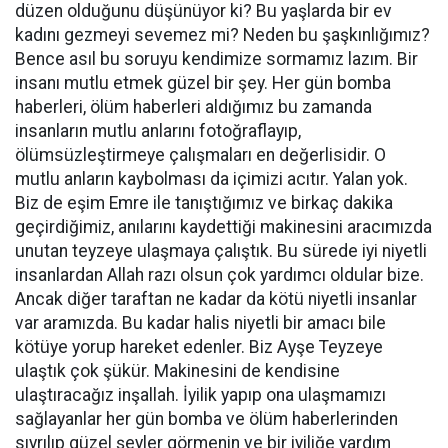
düzen olduğunu düşünüyor ki? Bu yaşlarda bir ev
kadını gezmeyi sevemez mi? Neden bu şaşkınlığımız?
Bence asıl bu soruyu kendimize sormamız lazım. Bir
insanı mutlu etmek güzel bir şey. Her gün bomba
haberleri, ölüm haberleri aldığımız bu zamanda
insanların mutlu anlarını fotoğraflayıp,
ölümsüzleştirmeye çalışmaları en değerlisidir. O
mutlu anların kaybolması da içimizi acıtır. Yalan yok.
Biz de eşim Emre ile tanıştığımız ve birkaç dakika
geçirdiğimiz, anılarını kaydettiği makinesini aracımızda
unutan teyzeye ulaşmaya çalıştık. Bu sürede iyi niyetli
insanlardan Allah razı olsun çok yardımcı oldular bize.
Ancak diğer taraftan ne kadar da kötü niyetli insanlar
var aramızda. Bu kadar halis niyetli bir amacı bile
kötüye yorup hareket edenler. Biz Ayşe Teyzeye
ulaştık çok şükür. Makinesini de kendisine
ulaştıracağız inşallah. İyilik yapıp ona ulaşmamızı
sağlayanlar her gün bomba ve ölüm haberlerinden
sıyrılıp güzel şeyler görmenin ve bir iyiliğe yardım