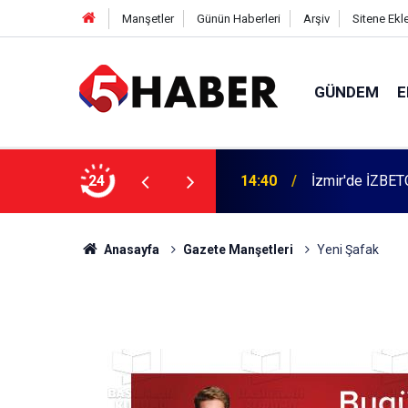
Manşetler
Günün Haberleri
Arşiv
Sitene Ekl
GÜNDEM
E
14:40
İzmir'de İZBETO
24
13:55
Cumartesi anne
Anasayfa
Gazete Manşetleri
Yeni Şafak