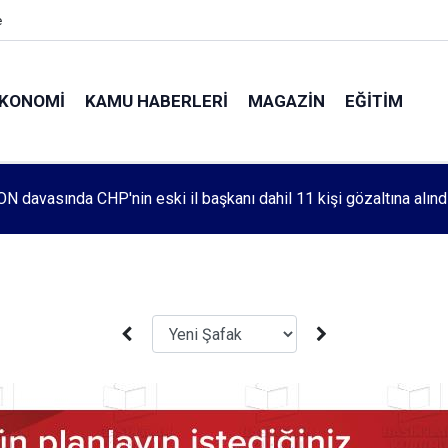
e
KONOMI
KAMU HABERLERI
MAGAZIN
EĞITIM
N davasında CHP'nin eski il başkanı dahil 11 kişi gözaltına alınd
leri 1083. haftada Mehmet Özdemir için adalet aradı