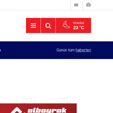
İstanbul
23 °C
ı
11:55
Rektörlük, kadın öğrencilerin güvenliği için yo
Günün tüm
haberleri