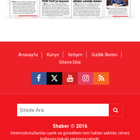
Anasayfa
Künye
İletişim
Gizlilik İlkeleri
Sitene Ekle
5haber
© 2016
Sitemizde kullanılan içerik ve görsellerin tüm hakları saklıdır, izinsiz
kullanımı hukuki yaptırıma tabidir.