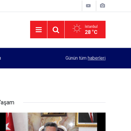
İstanbul
28 °C
11:55
Rektörlük, kadın öğrencilerin güvenliği için yo
Günün tüm
haberleri
Yaşam