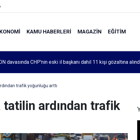
e
KONOMI
KAMU HABERLERI
MAGAZIN
EĞITIM
leri 1083. haftada Mehmet Özdemir için adalet aradı
 ardından trafik yoğunluğu arttı
 tatilin ardından trafik