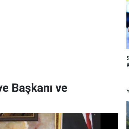
K
iye Başkanı ve