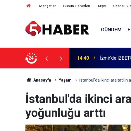
Manşetler
Günün Haberleri
Arşiv
Sitene Ekl
GÜNDEM
E
 dahil 11 kişi gözaltına alındı
24
13:55
Cumartesi anne
Anasayfa
Yaşam
İstanbul'da ikinci ara tatilin
İstanbul'da ikinci ara
yoğunluğu arttı