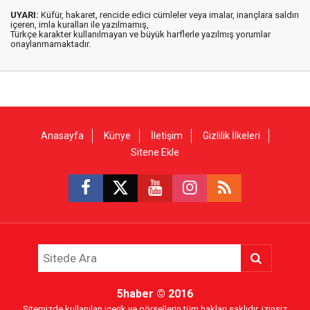
UYARI:
Küfür, hakaret, rencide edici cümleler veya imalar, inançlara saldırı
içeren, imla kuralları ile yazılmamış,
Türkçe karakter kullanılmayan ve büyük harflerle yazılmış yorumlar
onaylanmamaktadır.
Anasayfa
Künye
İletişim
Gizlilik İlkeleri
Sitene Ekle
5haber
© 2016
Sitemizde kullanılan içerik ve görsellerin tüm hakları saklıdır, izinsiz