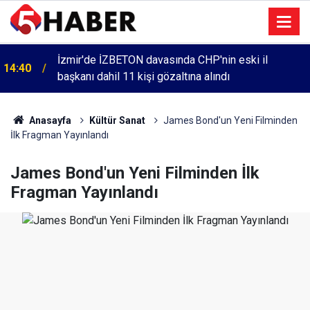
İzmir'de İZBETON davasında CHP'nin eski il
14:40
başkanı dahil 11 kişi gözaltına alındı
Cumartesi anneleri 1083. haftada Mehmet Özdemir
13:55
için adalet aradı
Anasayfa
Kültür Sanat
James Bond'un Yeni Filminden
İlk Fragman Yayınlandı
James Bond'un Yeni Filminden İlk
Fragman Yayınlandı