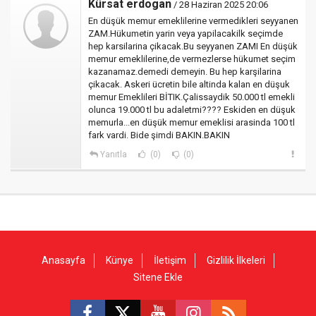
Kürsat erdogan
/ 28 Haziran 2025 20:06
En düşük memur emeklilerine vermedikleri seyyanen
ZAM.Hükumetin yarin veya yapilacakilk seçimde
hep karsilarina çikacak.Bu seyyanen ZAMI En düşük
memur emeklilerine,de vermezlerse hükumet seçim
kazanamaz.demedi demeyin. Bu hep karşilarina
çikacak. Askeri ücretin bile altinda kalan en düşuk
memur Emeklileri BİTIK.Çalissaydik 50.000 tl emekli
olunca 19.000 tl bu adaletmi???? Eskiden en düşuk
memurla...en düşük memur emeklisi arasinda 100 tl
fark vardi. Bide şimdi BAKIN.BAKIN
Yanıtla
(0)
(0)
Anasayfa
Künye
İletişim
Gizlilik İlkeleri
Sitene Ekle