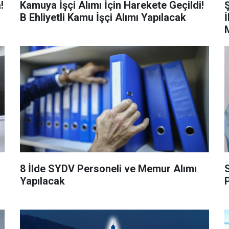
!
Kamuya İşçi Alımı İçin Harekete Geçildi!
B Ehliyetli Kamu İşçi Alımı Yapılacak
İ
8 İlde SYDV Personeli ve Memur Alımı
Yapılacak