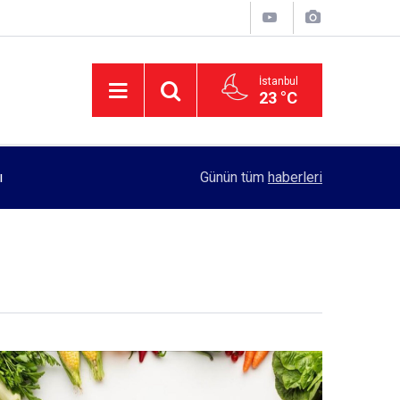
İstanbul
23 °C
11:55
Rektörlük, kadın öğrencilerin güvenliği için yo
Günün tüm
haberleri