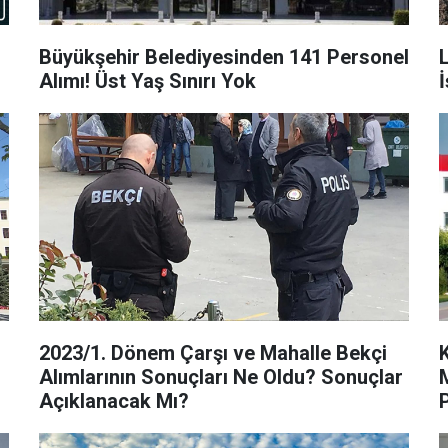
Büyükşehir Belediyesinden 141 Personel
L
Alımı! Üst Yaş Sınırı Yok
İ
2023/1. Dönem Çarşı ve Mahalle Bekçi
Alımlarının Sonuçları Ne Oldu? Sonuçlar
Maaşl
Açıklanacak Mı?