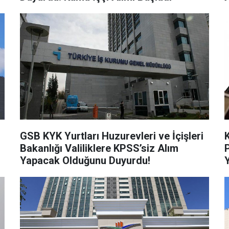
GSB KYK Yurtları Huzurevleri ve İçişleri
Bakanlığı Valiliklere KPSS’siz Alım
Yapacak Olduğunu Duyurdu!