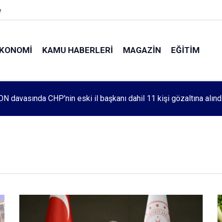
e
KONOMI
KAMU HABERLERI
MAGAZIN
EĞITIM
leri 1083. haftada Mehmet Özdemir için adalet aradı