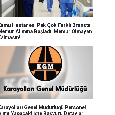
Kamu Hastanesi Pek Çok Farklı Branşta
Memur Alımına Başladı! Memur Olmayan
Kalmasın!
Karayolları Genel Müdürlüğü Personel
Alımı Yapacak! İşte Başvuru Detayları