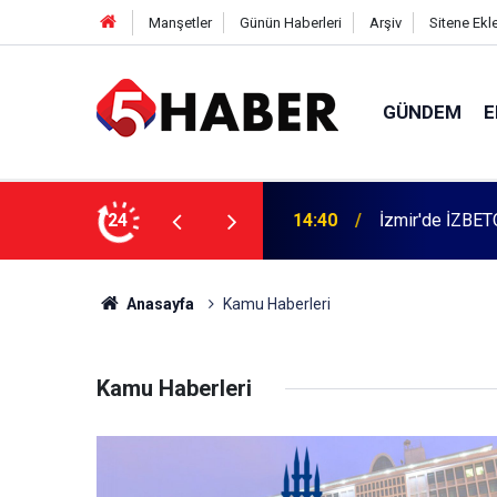
Manşetler
Günün Haberleri
Arşiv
Sitene Ekl
GÜNDEM
E
 dahil 11 kişi gözaltına alındı
24
13:55
Cumartesi anne
Anasayfa
Kamu Haberleri
Kamu Haberleri