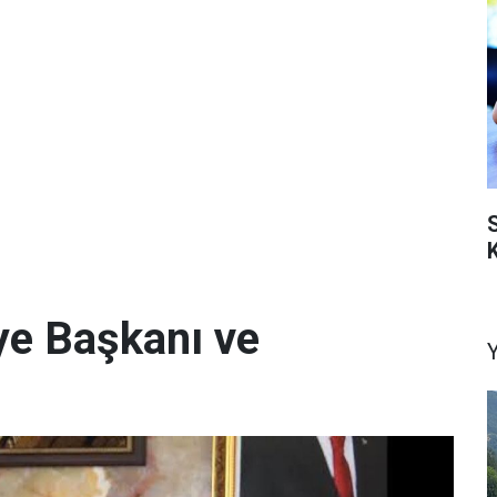
K
iye Başkanı ve