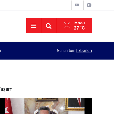
İstanbul
27 °C
11:55
Rektörlük, kadın öğrencilerin güvenliği için yo
Günün tüm
haberleri
Yaşam