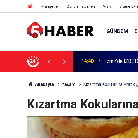
Manşetler
Günün Haberleri
Arşiv
Sitene Ekl
GÜNDEM
E
 dahil 11 kişi gözaltına alındı
24
13:55
Cumartesi anne
Anasayfa
Yaşam
Kızartma Kokularına Pratik
Kızartma Kokularına