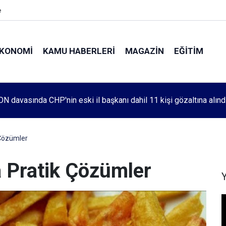
e
KONOMI
KAMU HABERLERI
MAGAZIN
EĞITIM
leri 1083. haftada Mehmet Özdemir için adalet aradı
 Çözümler
 Pratik Çözümler