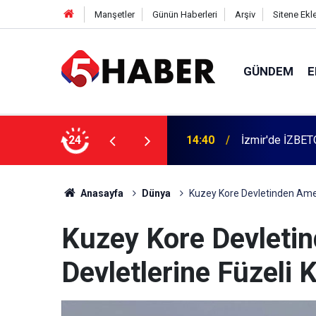
Manşetler
Günün Haberleri
Arşiv
Sitene Ekl
GÜNDEM
E
 dahil 11 kişi gözaltına alındı
24
13:55
Cumartesi anne
Anasayfa
Dünya
Kuzey Kore Devletinden Amerik
Kuzey Kore Devletin
Devletlerine Füzeli K