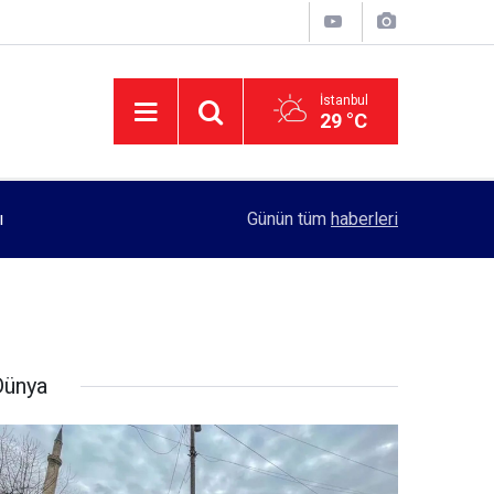
İstanbul
29 °C
11:55
Rektörlük, kadın öğrencilerin güvenliği için yo
Günün tüm
haberleri
Dünya