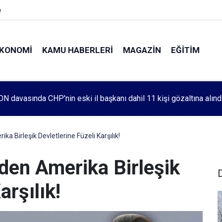
e
KONOMI
KAMU HABERLERI
MAGAZIN
EĞITIM
leri 1083. haftada Mehmet Özdemir için adalet aradı
a Birleşik Devletlerine Füzeli Karşılık!
den Amerika Birleşik
arşılık!