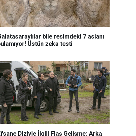
alatasaraylılar bile resimdeki 7 aslanı
bulamıyor! Üstün zeka testi
fsane Diziyle İlgili Flaş Gelişme: Arka