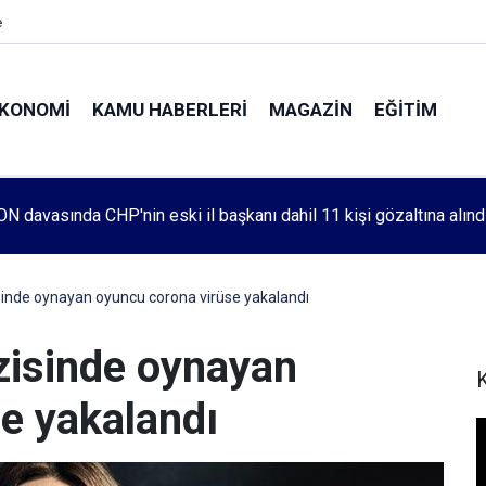
e
KONOMI
KAMU HABERLERI
MAGAZIN
EĞITIM
leri 1083. haftada Mehmet Özdemir için adalet aradı
sinde oynayan oyuncu corona virüse yakalandı
zisinde oynayan
K
e yakalandı