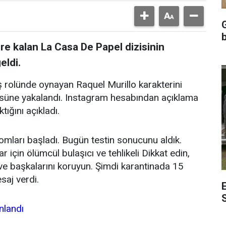
G
re kalan La Casa De Papel dizisinin
eldi.
rolünde oynayan Raquel Murillo karakterini
üsüne yakalandı. Instagram hesabından açıklama
tığını açıkladı.
ları başladı. Bugün testin sonucunu aldık.
 için ölümcül bulaşıcı ve tehlikeli Dikkat edin,
ve başkalarını koruyun. Şimdi karantinada 15
saj verdi.
E
S
nlandı