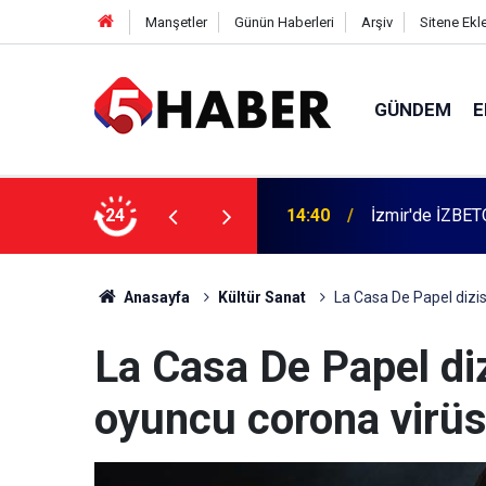
Manşetler
Günün Haberleri
Arşiv
Sitene Ekl
GÜNDEM
E
 dahil 11 kişi gözaltına alındı
24
13:55
Cumartesi anne
Anasayfa
Kültür Sanat
La Casa De Papel dizi
La Casa De Papel di
oyuncu corona virüs