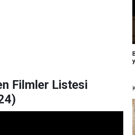
B
n Filmler Listesi
K
24)