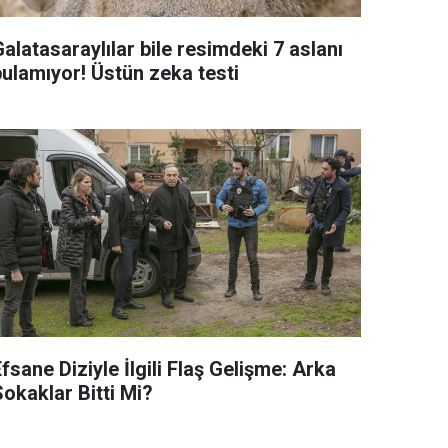
alatasaraylılar bile resimdeki 7 aslanı
bulamıyor! Üstün zeka testi
fsane Diziyle İlgili Flaş Gelişme: Arka
okaklar Bitti Mi?