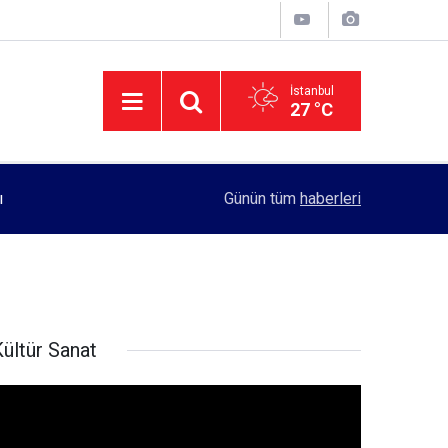
İstanbul
27 °C
11:55
Rektörlük, kadın öğrencilerin güvenliği için yo
Günün tüm
haberleri
ültür Sanat