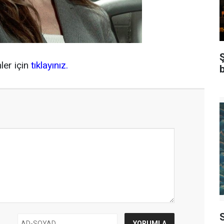
ler için
tıklayınız.
b
S