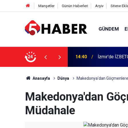
Manşetler
Günün Haberleri
Arşiv
Sitene Ekl
GÜNDEM
E
 dahil 11 kişi gözaltına alındı
24
13:55
Cumartesi anne
Anasayfa
Dünya
Makedonya'dan Göçmenlere 
Makedonya'dan Göçm
Müdahale