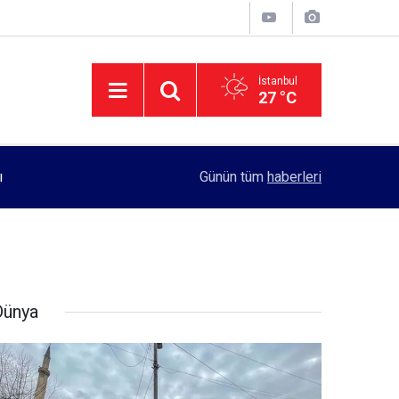
İstanbul
27 °C
11:55
Rektörlük, kadın öğrencilerin güvenliği için yo
Günün tüm
haberleri
Dünya