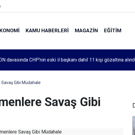
e
KONOMI
KAMU HABERLERI
MAGAZIN
EĞITIM
leri 1083. haftada Mehmet Özdemir için adalet aradı
Savaş Gibi Müdahale
enlere Savaş Gibi