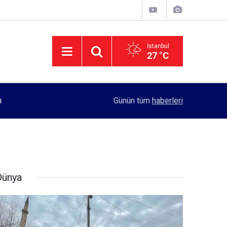
İstanbul
27 °C
11:55
Rektörlük, kadın öğrencilerin güvenliği için yo
Günün tüm
haberleri
Dünya