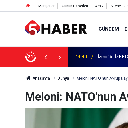
Manşetler
Günün Haberleri
Arşiv
Sitene Ekl
GÜNDEM
E
 dahil 11 kişi gözaltına alındı
24
13:55
Cumartesi anne
Anasayfa
Dünya
Meloni: NATO'nun Avrupa ay
Meloni: NATO'nun A