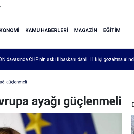
e
KONOMI
KAMU HABERLERI
MAGAZIN
EĞITIM
leri 1083. haftada Mehmet Özdemir için adalet aradı
ağı güçlenmeli
vrupa ayağı güçlenmeli