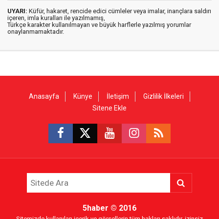
UYARI:
Küfür, hakaret, rencide edici cümleler veya imalar, inançlara saldırı
içeren, imla kuralları ile yazılmamış,
Türkçe karakter kullanılmayan ve büyük harflerle yazılmış yorumlar
onaylanmamaktadır.
Anasayfa
Künye
İletişim
Gizlilik İlkeleri
Sitene Ekle
5haber
© 2016
Sitemizde kullanılan içerik ve görsellerin tüm hakları saklıdır, izinsiz