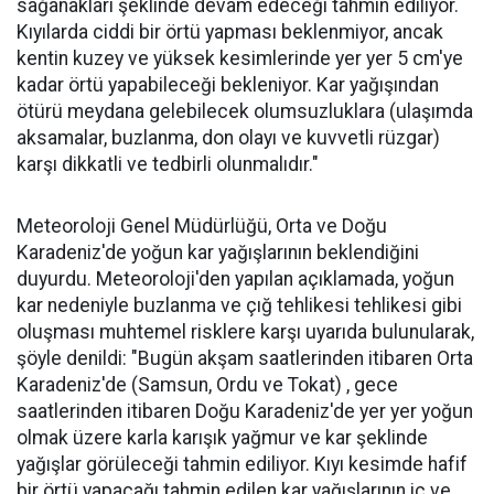
sağanakları şeklinde devam edeceği tahmin ediliyor.
Kıyılarda ciddi bir örtü yapması beklenmiyor, ancak
kentin kuzey ve yüksek kesimlerinde yer yer 5 cm'ye
kadar örtü yapabileceği bekleniyor. Kar yağışından
ötürü meydana gelebilecek olumsuzluklara (ulaşımda
aksamalar, buzlanma, don olayı ve kuvvetli rüzgar)
karşı dikkatli ve tedbirli olunmalıdır."
Meteoroloji Genel Müdürlüğü, Orta ve Doğu
Karadeniz'de yoğun kar yağışlarının beklendiğini
duyurdu. Meteoroloji'den yapılan açıklamada, yoğun
kar nedeniyle buzlanma ve çığ tehlikesi tehlikesi gibi
oluşması muhtemel risklere karşı uyarıda bulunularak,
şöyle denildi: "Bugün akşam saatlerinden itibaren Orta
Karadeniz'de (Samsun, Ordu ve Tokat) , gece
saatlerinden itibaren Doğu Karadeniz'de yer yer yoğun
olmak üzere karla karışık yağmur ve kar şeklinde
yağışlar görüleceği tahmin ediliyor. Kıyı kesimde hafif
bir örtü yapacağı tahmin edilen kar yağışlarının iç ve