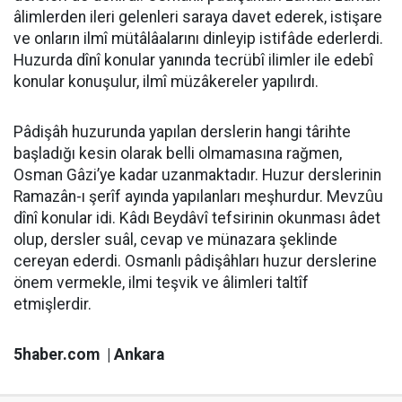
âlimlerden ileri gelenleri saraya davet ederek, istişare
ve onların ilmî mütâlâalarını dinleyip istifâde ederlerdi.
Huzurda dînî konular yanında tecrübî ilimler ile edebî
konular konuşulur, ilmî müzâkereler yapılırdı.
Pâdişâh huzurunda yapılan derslerin hangi târihte
başladığı kesin olarak belli olmamasına rağmen,
Osman Gâzi’ye kadar uzanmaktadır. Huzur derslerinin
Ramazân-ı şerîf ayında yapılanları meşhurdur. Mevzûu
dînî konular idi. Kâdı Beydâvî tefsirinin okunması âdet
olup, dersler suâl, cevap ve münazara şeklinde
cereyan ederdi. Osmanlı pâdişâhları huzur derslerine
önem vermekle, ilmi teşvik ve âlimleri taltîf
etmişlerdir.
5haber.com | Ankara