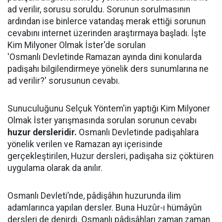
ad verilir, sorusu soruldu. Sorunun sorulmasının
ardından ise binlerce vatandaş merak ettiği sorunun
cevabını internet üzerinden araştırmaya başladı. İşte
Kim Milyoner Olmak İster'de sorulan
'Osmanlı Devletinde Ramazan ayında dini konularda
padişahı bilgilendirmeye yönelik ders sunumlarına ne
ad verilir?' sorusunun cevabı.
Sunuculuğunu Selçuk Yöntem'in yaptığı Kim Milyoner
Olmak İster yarışmasında sorulan sorunun cevabı
huzur dersleridir.
Osmanlı Devletinde padişahlara
yönelik verilen ve Ramazan ayı içerisinde
gerçekleştirilen, Huzur dersleri, padişaha siz çöktüren
uygulama olarak da anılır.
Osmanlı Devleti’nde, pâdişâhın huzurunda ilim
adamlarınca yapılan dersler. Buna Huzûr-ı hümâyûn
dersleri de denirdi. Osmanlı pâdişâhları zaman zaman