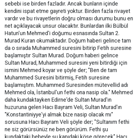
sebebi ise birden fazladır. Ancak bunların içinde
kendini ispat etme gayreti yoktur. Birden fazla rivayet
vardır ve bu rivayetlerin doğru olması durumu bunu en
net açıklayacak unsur olacaktır. Bunlardan ilki Bülbül
Hatun'un Mehmed'i doğumu esnasında Sultan 2.
Murad Kuran okumaktadır. Doğum haberi gelince tam
da o sırada Muhammed suresini bitirip Fetih suresine
başlamıştır Sultan Murad. Doğum haberi gelince
Sultan Murad, Muhammed suresini yeni bitirdiği için
ismini Mehmed koyar ve şöyle der; "Ben de tam
Muhammed Suresini bitirmiş, Fetih suresine
başlamıştım. Muhammed Suresinden mütevellid adı
Mehmed ola, İstanbul'un fethi ona nasip ola." Mehmed
daha kundaktayken Edirne'de Sultan Murad'ın
huzuruna gelen Hacı Bayram Veli, Sultan Murad'ın
"Konstantiniyye'yi almak bize nasip olacak mı"
sorusuna Hacı Bayram Veli şöyle der; "Sultanım fethi
ne siz görürsünüz ne ben görürüm. Fethi şu
kundaktaki bebeyle şu kapıdaki köse görecek" Hacı