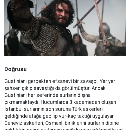
Doğrusu
Gustiniani gerçekten efsanevi bir savaşçı. Yer yer
şahsen çıkıp savaştığı da görülmüştür. Ancak
Gustiniani her seferinde surların dışına
çıkmamaktaydı. Hücumlarda 3 kademeden oluşan
İstanbul surlarının son suruna Türk askerleri
geldiğinde atağa geçilip vur-kaç taktiği uygulayan
Ceneviz askerleri, Osmanlı birliklerini surların dibine
çektikten sonra surlardan aşağı kızgın yağ boşaltır ve