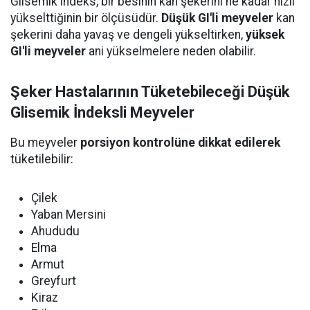
Glisemik indeks, bir besinin kan şekerini ne kadar hızlı
yükselttiğinin bir ölçüsüdür.
Düşük GI'li meyveler
kan
şekerini daha yavaş ve dengeli yükseltirken,
yüksek
GI'li meyveler
ani yükselmelere neden olabilir.
Şeker Hastalarının Tüketebileceği Düşük
Glisemik İndeksli Meyveler
Bu meyveler
porsiyon kontrolüne dikkat edilerek
tüketilebilir:
Çilek
Yaban Mersini
Ahududu
Elma
Armut
Greyfurt
Kiraz