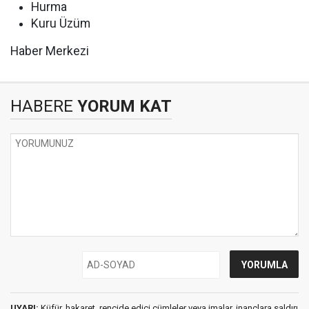
Hurma
Kuru Üzüm
Haber Merkezi
HABERE
YORUM KAT
UYARI:
Küfür, hakaret, rencide edici cümleler veya imalar, inançlara saldırı