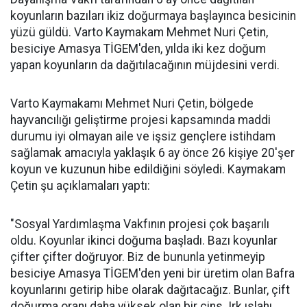
koyunların bazıları ikiz doğurmaya başlayınca besicinin
yüzü güldü. Varto Kaymakam Mehmet Nuri Çetin,
besiciye Amasya TİGEM'den, yılda iki kez doğum
yapan koyunların da dağıtılacağının müjdesini verdi.
Varto Kaymakamı Mehmet Nuri Çetin, bölgede
hayvancılığı geliştirme projesi kapsamında maddi
durumu iyi olmayan aile ve işsiz gençlere istihdam
sağlamak amacıyla yaklaşık 6 ay önce 26 kişiye 20'şer
koyun ve kuzunun hibe edildiğini söyledi. Kaymakam
Çetin şu açıklamaları yaptı:
"Sosyal Yardımlaşma Vakfının projesi çok başarılı
oldu. Koyunlar ikinci doğuma başladı. Bazı koyunlar
çifter çifter doğruyor. Biz de bununla yetinmeyip
besiciye Amasya TİGEM'den yeni bir üretim olan Bafra
koyunlarını getirip hibe olarak dağıtacağız. Bunlar, çift
doğurma oranı daha yüksek olan bir cins. Irk ıslahı