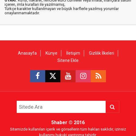
UYARI:
Küfür, hakaret, rencide edici cümleler veya imalar, inançlara saldırı
içeren, imla kuralları ile yazılmamış,
Türkçe karakter kullanılmayan ve büyük harflerle yazılmış yorumlar
onaylanmamaktadır.
Anasayfa
Künye
İletişim
Gizlilik İlkeleri
Sitene Ekle
5haber
© 2016
Sitemizde kullanılan içerik ve görsellerin tüm hakları saklıdır, izinsiz
kullanımı hukuki yaptırıma tabidir.