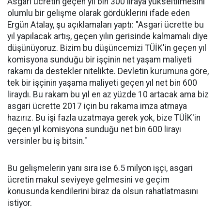
Asgari ücretin geçen yıl bin 300 liraya yükseltilmesini
olumlu bir gelişme olarak gördüklerini ifade eden
Ergün Atalay, şu açıklamaları yaptı: "Asgari ücrette bu
yıl yapılacak artış, geçen yılın gerisinde kalmamalı diye
düşünüyoruz. Bizim bu düşüncemizi TÜİK'in geçen yıl
komisyona sunduğu bir işçinin net yaşam maliyeti
rakamı da destekler nitelikte. Devletin kurumuna göre,
tek bir işçinin yaşama maliyeti geçen yıl net bin 600
liraydı. Bu rakam bu yıl en az yüzde 10 artacak ama biz
asgari ücrette 2017 için bu rakama imza atmaya
hazırız. Bu işi fazla uzatmaya gerek yok, bize TÜİK'in
geçen yıl komisyona sunduğu net bin 600 lirayı
versinler bu iş bitsin."
Bu gelişmelerin yanı sıra ise 6.5 milyon işçi, asgari
ücretin makul seviyeye gelmesini ve geçim
konusunda kendilerini biraz da olsun rahatlatmasını
istiyor.